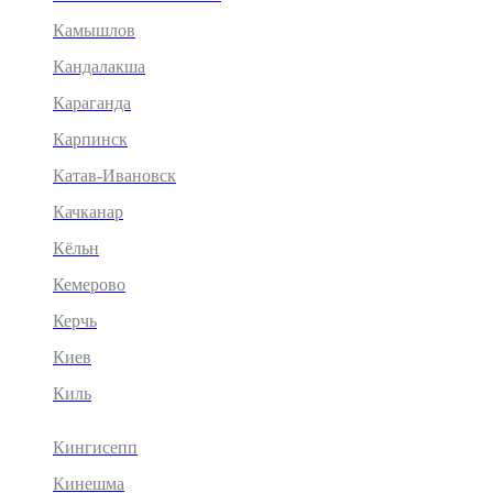
Камышлов
Кандалакша
Караганда
Карпинск
Катав-Ивановск
Качканар
Кёльн
Кемерово
Керчь
Киев
Киль
Кингисепп
Кинешма