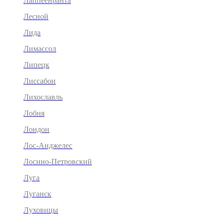
Лаппеенранта
Лесной
Лида
Лимассол
Липецк
Лиссабон
Лихославль
Лобня
Лондон
Лос-Анджелес
Лосино-Петровский
Луга
Луганск
Луховицы