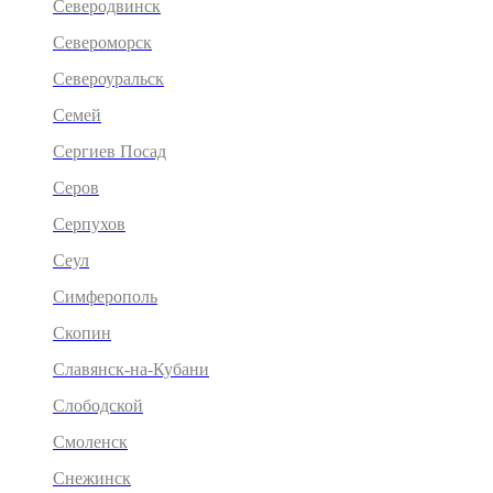
Северодвинск
Североморск
Североуральск
Семей
Сергиев Посад
Серов
Серпухов
Сеул
Симферополь
Скопин
Славянск-на-Кубани
Слободской
Смоленск
Снежинск