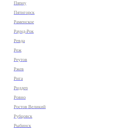
Пярну
Пятигорск
Раменское
Раунд-Рок
Ревда
Реж
Реутов
Ржев
Рига
Риддер
Ровно
Ростов Великий
Рубцовск
Рыбинск