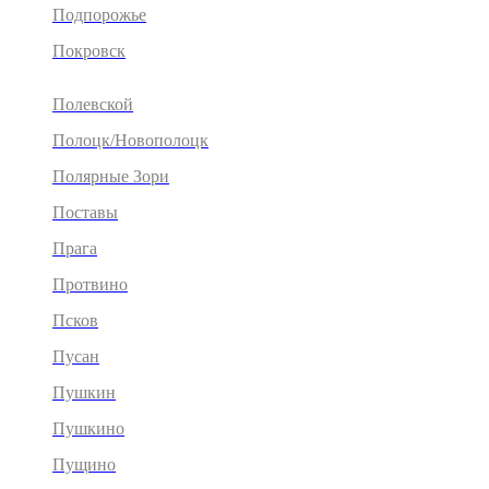
Подпорожье
Покровск
Полевской
Полоцк/Новополоцк
Полярные Зори
Поставы
Прага
Протвино
Псков
Пусан
Пушкин
Пушкино
Пущино