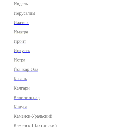
Ивдель
Иерусалим
Ижевск
Иматра
Ирбит
Иркутск
Истра
Йошкар-Ола
Казань
Калгари
Калининград
Калуга
Каменск-Уральский
Каменск-Шахтинский