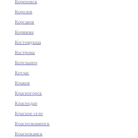
Кореновск
Королев
Корсаков
Коряжма
Костомукша
Кострома
Котельнич
Котлас
Краков
Красногорск
Краснодар
Красное село
Краснознаменск
Краснокамск