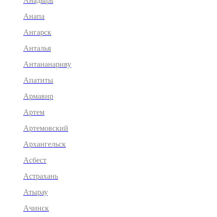
Анадырь
Анапа
Ангарск
Анталья
Антананариву
Апатиты
Армавир
Артем
Артемовский
Архангельск
Асбест
Астрахань
Атырау
Ачинск