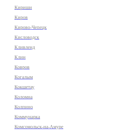
Кириши
Киров
Кирово-Чепецк
Кисловодск
Кливленд
Клин
Ковров
Когалым
Кокшетау
Коломна
Колпино
Коммунарка
Комсомольск-на-Амуре