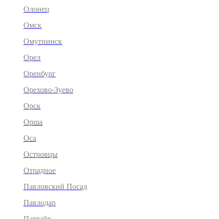
Олонец
Омск
Омутнинск
Орел
Оренбург
Орехово-Зуево
Орск
Орша
Оса
Островцы
Отрадное
Павловский Посад
Павлодар
Паттайя