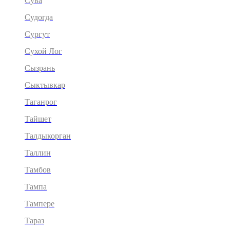
Сува
Судогда
Сургут
Сухой Лог
Сызрань
Сыктывкар
Таганрог
Тайшет
Талдыкорган
Таллин
Тамбов
Тампа
Тампере
Тараз