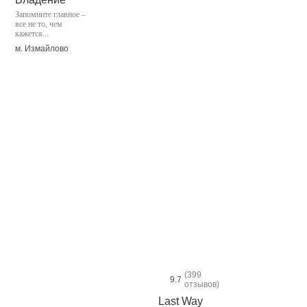
Запомните главное –
все не то, чем
кажется...
м. Измайлово
(399
9.7
отзывов)
Last Way