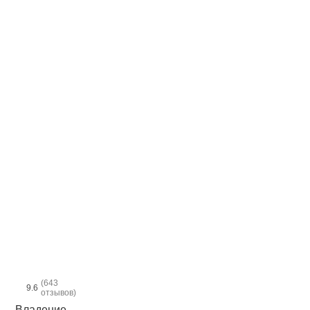
(643
9.6
отзывов)
Владение