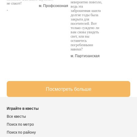
невероятно повезло,
не спасет!
м. Профсоюзная
ведь эта
-
заброшенная шахта
долгие годы была
закрыта для
посетителей. Вот
только суждено ли
вам снова увидеть
свет, или вы
останетесь
погребенными
навеки?
м. Партизанская
Посмотреть больше
Играйте в квесты
Все квесты
Поиск по метро
Поиск по району