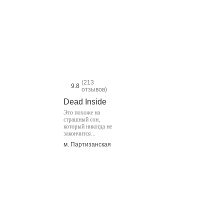
(213
9.8
отзывов)
Dead Inside
Это похоже на
страшный сон,
который никогда не
закончится...
м. Партизанская