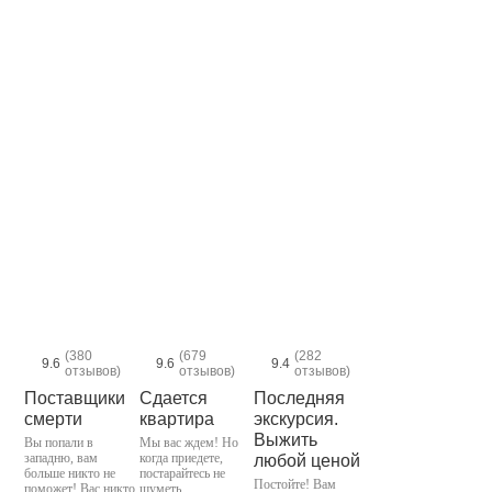
(380
(679
(282
9.6
9.6
9.4
отзывов)
отзывов)
отзывов)
Поставщики
Сдается
Последняя
смерти
квартира
экскурсия.
Выжить
Вы попали в
Мы вас ждем! Но
западню, вам
когда приедете,
любой ценой
больше никто не
постарайтесь не
Постойте! Вам
поможет! Вас никто
шуметь...