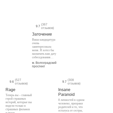
(367
9.7
отзывов)
Заточение
Ваша кандидатура
очень
заинтересовала
меня. Я хотел бы
назначить вам дату
собеседования…
м. Волгоградский
проспект
(527
(308
9.6
9.7
отзывов)
отзывов)
Rage
Insane
Paranoid
Теперь вы – главный
герой страшных
8 личностей в одном
историй, которые вы
человеке, призраки
видели только в
родителей и то, что
страшных фильмах
осталось от сестры,
и играх