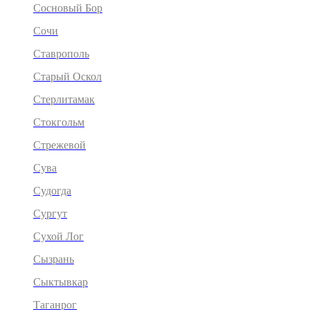
Сосновый Бор
Сочи
Ставрополь
Старый Оскол
Стерлитамак
Стокгольм
Стрежевой
Сува
Судогда
Сургут
Сухой Лог
Сызрань
Сыктывкар
Таганрог