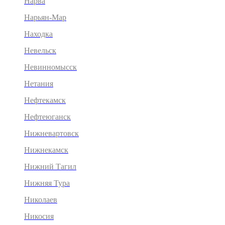
Нарва
Нарьян-Мар
Находка
Невельск
Невинномысск
Нетания
Нефтекамск
Нефтеюганск
Нижневартовск
Нижнекамск
Нижний Тагил
Нижняя Тура
Николаев
Никосия