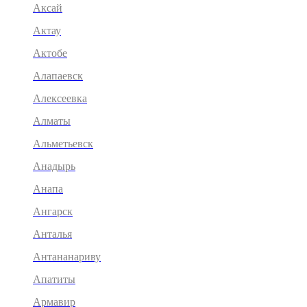
Аксай
Актау
Актобе
Алапаевск
Алексеевка
Алматы
Альметьевск
Анадырь
Анапа
Ангарск
Анталья
Антананариву
Апатиты
Армавир