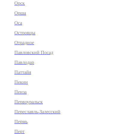
Орск
Орша
Оса
Островцы
Отрадное
Павловский Посад
Павлодар
Паттайя
Пекин
Пенза
Первоуральск
Переславль-Залесский
Пермь
Перт