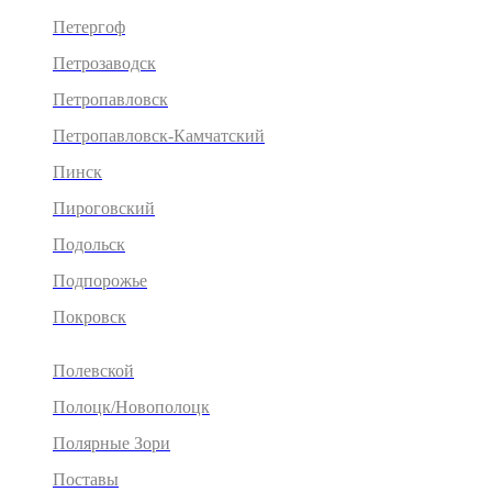
Петергоф
Петрозаводск
Петропавловск
Петропавловск-Камчатский
Пинск
Пироговский
Подольск
Подпорожье
Покровск
Полевской
Полоцк/Новополоцк
Полярные Зори
Поставы