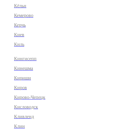
Кёльн
Кемерово
Керчь
Киев
Киль
Кингисепп
Кинешма
Кириши
Киров
Кирово-Чепецк
Кисловодск
Кливленд
Клин