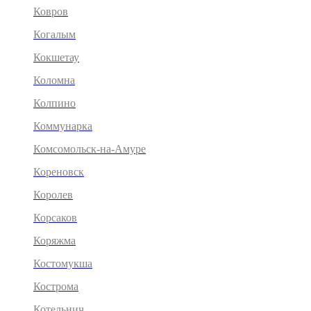
Ковров
Когалым
Кокшетау
Коломна
Колпино
Коммунарка
Комсомольск-на-Амуре
Кореновск
Королев
Корсаков
Коряжма
Костомукша
Кострома
Котельнич