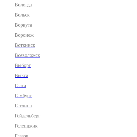
Вологда
Вольск
Воркута
Воронеж
Воткинск
Всеволожск
Выборг
Выкса
Гаага
Гамбург
Гатчина
Гейдельберг
Геленджик
Глазов