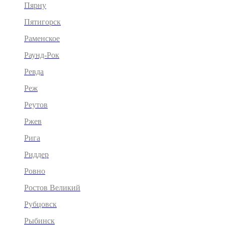
Пярну
Пятигорск
Раменское
Раунд-Рок
Ревда
Реж
Реутов
Ржев
Рига
Риддер
Ровно
Ростов Великий
Рубцовск
Рыбинск