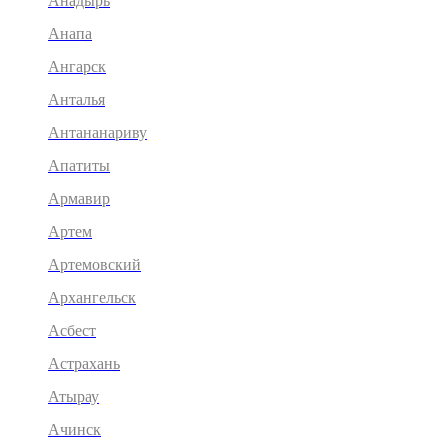
Анадырь
Анапа
Ангарск
Анталья
Антананариву
Апатиты
Армавир
Артем
Артемовский
Архангельск
Асбест
Астрахань
Атырау
Ачинск