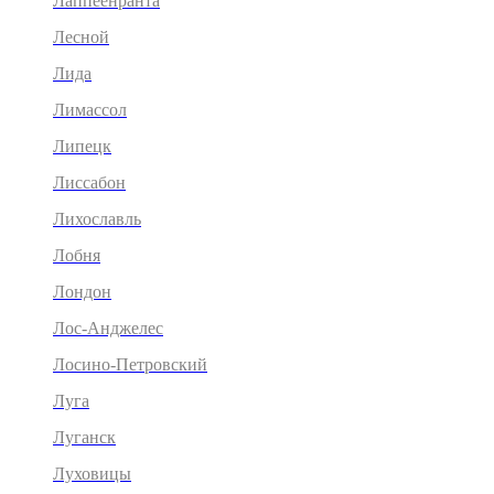
Лаппеенранта
Лесной
Лида
Лимассол
Липецк
Лиссабон
Лихославль
Лобня
Лондон
Лос-Анджелес
Лосино-Петровский
Луга
Луганск
Луховицы