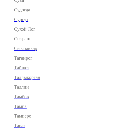
Сува
Судогда
Сургут
Сухой Лог
Сызрань
Сыктывкар
Таганрог
Тайшет
Талдыкорган
Таллин
Тамбов
Тампа
Тампере
Тараз