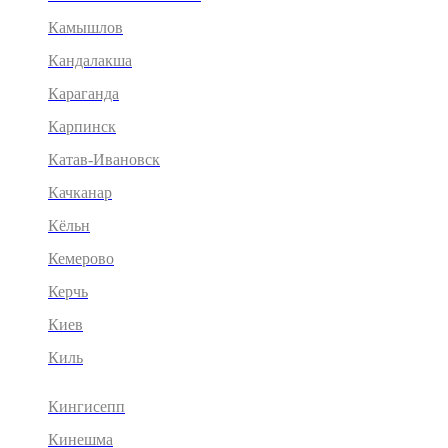
Камышлов
Кандалакша
Караганда
Карпинск
Катав-Ивановск
Качканар
Кёльн
Кемерово
Керчь
Киев
Киль
Кингисепп
Кинешма