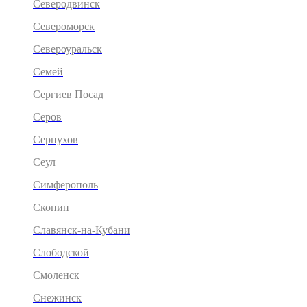
Северодвинск
Североморск
Североуральск
Семей
Сергиев Посад
Серов
Серпухов
Сеул
Симферополь
Скопин
Славянск-на-Кубани
Слободской
Смоленск
Снежинск