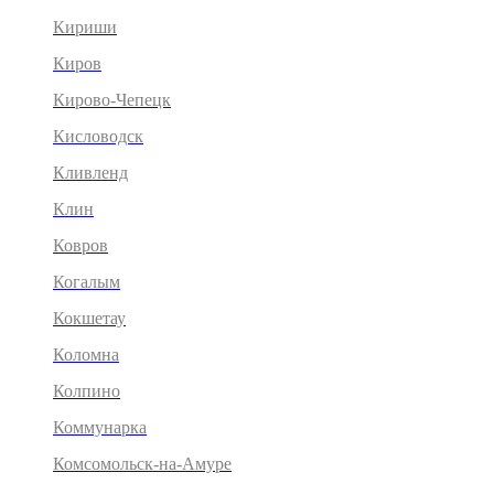
Кириши
Киров
Кирово-Чепецк
Кисловодск
Кливленд
Клин
Ковров
Когалым
Кокшетау
Коломна
Колпино
Коммунарка
Комсомольск-на-Амуре