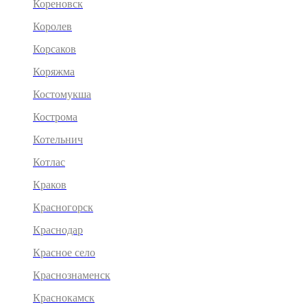
Кореновск
Королев
Корсаков
Коряжма
Костомукша
Кострома
Котельнич
Котлас
Краков
Красногорск
Краснодар
Красное село
Краснознаменск
Краснокамск