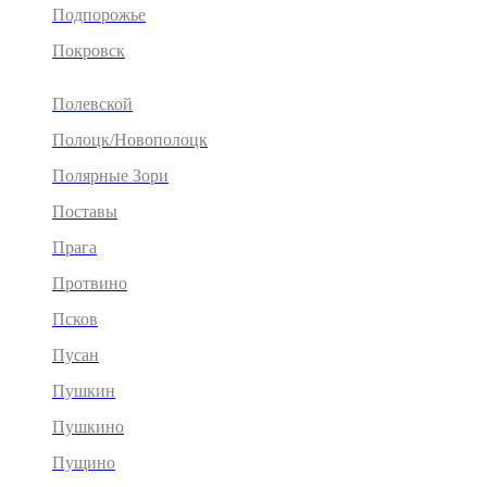
Подпорожье
Покровск
Полевской
Полоцк/Новополоцк
Полярные Зори
Поставы
Прага
Протвино
Псков
Пусан
Пушкин
Пушкино
Пущино