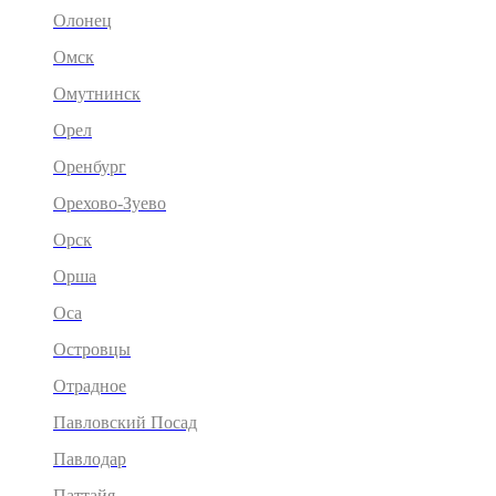
Олонец
Омск
Омутнинск
Орел
Оренбург
Орехово-Зуево
Орск
Орша
Оса
Островцы
Отрадное
Павловский Посад
Павлодар
Паттайя