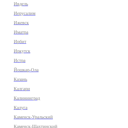
Ивдель
Иерусалим
Ижевск
Иматра
Ирбит
Иркутск
Истра
Йошкар-Ола
Казань
Калгари
Калининград
Калуга
Каменск-Уральский
Каменск-Шахтинский