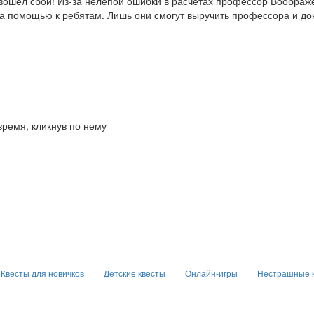
роизошел сбой! Из-за нелепой ошибки в расчетах профессор Вообра
за помощью к ребятам. Лишь они смогут выручить профессора и до
время, кликнув по нему
Квесты для новичков
Детские квесты
Онлайн-игры
Нестрашные 