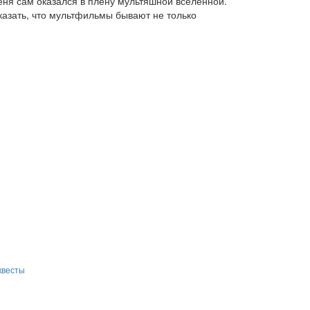
женя сам оказался в плену мультяшной вселенной.
казать, что мультфильмы бывают не только
квесты