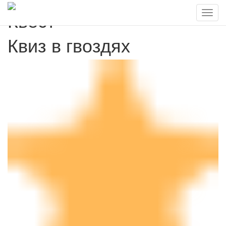
Квест
Квиз в гвоздях