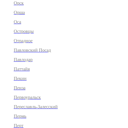
Орск
Орша
Оса
Островцы
Отрадное
Павловский Посад
Павлодар
Паттайя
Пекин
Пенза
Первоуральск
Переславль-Залесский
Пермь
Перт