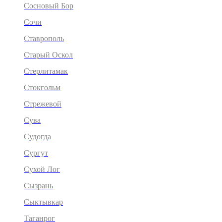
Сосновый Бор
Сочи
Ставрополь
Старый Оскол
Стерлитамак
Стокгольм
Стрежевой
Сува
Судогда
Сургут
Сухой Лог
Сызрань
Сыктывкар
Таганрог