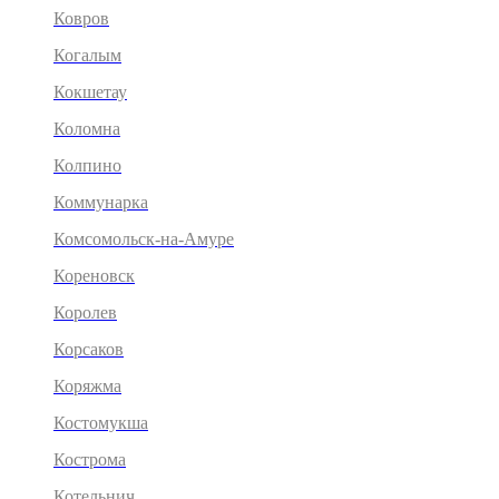
Ковров
Когалым
Кокшетау
Коломна
Колпино
Коммунарка
Комсомольск-на-Амуре
Кореновск
Королев
Корсаков
Коряжма
Костомукша
Кострома
Котельнич