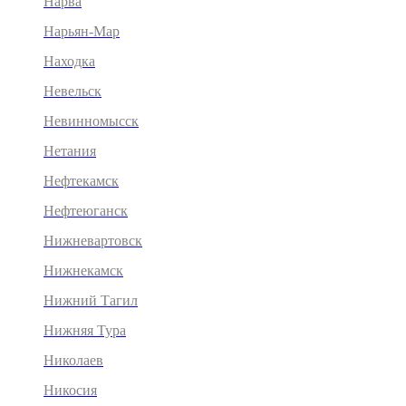
Нарва
Нарьян-Мар
Находка
Невельск
Невинномысск
Нетания
Нефтекамск
Нефтеюганск
Нижневартовск
Нижнекамск
Нижний Тагил
Нижняя Тура
Николаев
Никосия