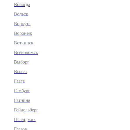
Вологда
Вольск
Воркута
Воронеж
Воткинск
Всеволожск
Выборг
Выкса
Гаага
Гамбург
Гатчина
Гейдельберг
Геленджик
Глазов