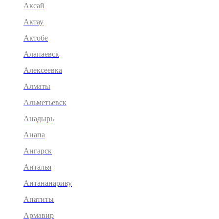
Аксай
Актау
Актобе
Алапаевск
Алексеевка
Алматы
Альметьевск
Анадырь
Анапа
Ангарск
Анталья
Антананариву
Апатиты
Армавир