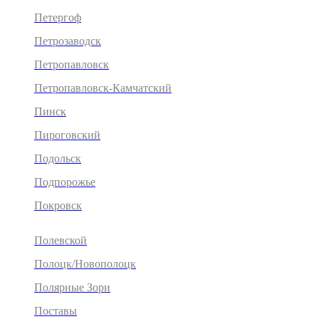
Петергоф
Петрозаводск
Петропавловск
Петропавловск-Камчатский
Пинск
Пироговский
Подольск
Подпорожье
Покровск
Полевской
Полоцк/Новополоцк
Полярные Зори
Поставы