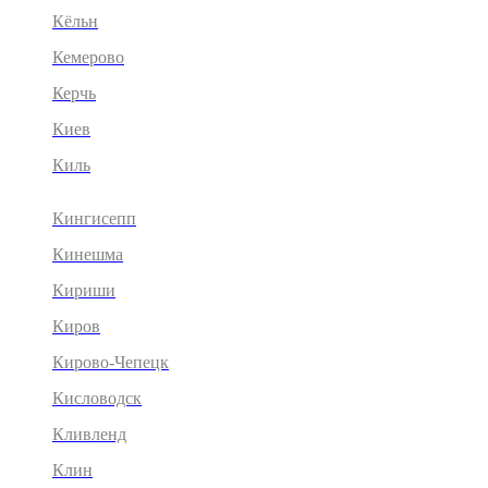
Кёльн
Кемерово
Керчь
Киев
Киль
Кингисепп
Кинешма
Кириши
Киров
Кирово-Чепецк
Кисловодск
Кливленд
Клин