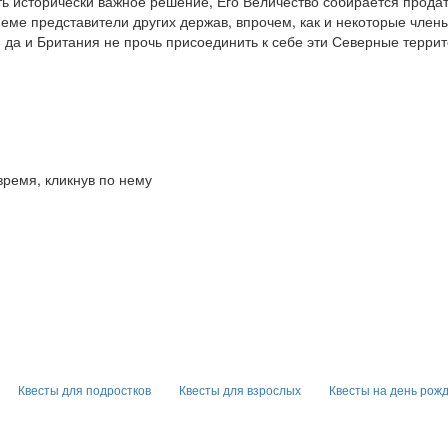
ть исторически важное решение, Его Величество собирается прода
ме представители других держав, впрочем, как и некоторые члены 
, да и Британия не прочь присоединить к себе эти Северные терр
время, кликнув по нему
Квесты для подростков
Квесты для взрослых
Квесты на день рож