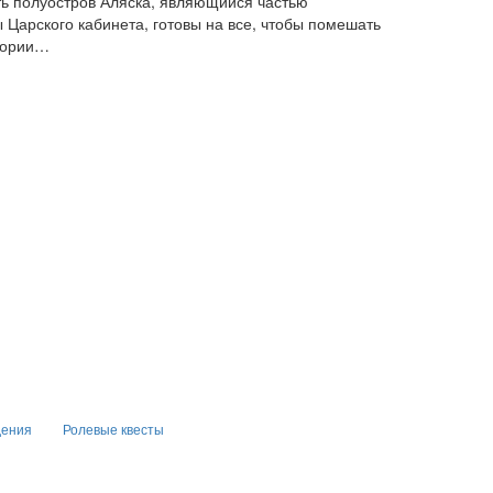
ть полуостров Аляска, являющийся частью
Царского кабинета, готовы на все, чтобы помешать
итории…
дения
Ролевые квесты