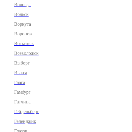
Вологда
Вольск
Воркута
Воронеж
Воткинск
Всеволожск
Выборг
Выкса
Гаага
Гамбург
Гатчина
Гейдельберг
Геленджик
Глазов