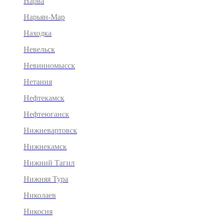
Нарва
Нарьян-Мар
Находка
Невельск
Невинномысск
Нетания
Нефтекамск
Нефтеюганск
Нижневартовск
Нижнекамск
Нижний Тагил
Нижняя Тура
Николаев
Никосия