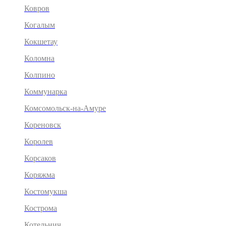
Ковров
Когалым
Кокшетау
Коломна
Колпино
Коммунарка
Комсомольск-на-Амуре
Кореновск
Королев
Корсаков
Коряжма
Костомукша
Кострома
Котельнич