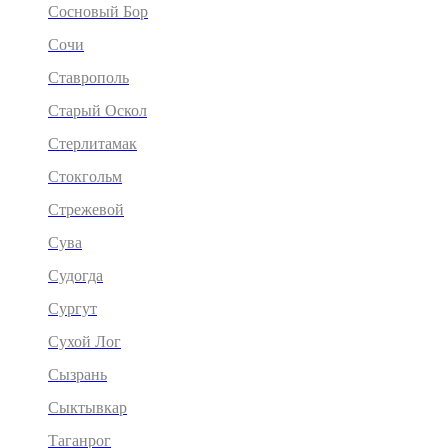
Сосновый Бор
Сочи
Ставрополь
Старый Оскол
Стерлитамак
Стокгольм
Стрежевой
Сува
Судогда
Сургут
Сухой Лог
Сызрань
Сыктывкар
Таганрог