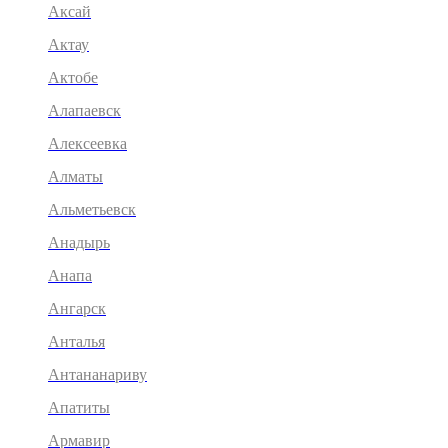
Аксай
Актау
Актобе
Алапаевск
Алексеевка
Алматы
Альметьевск
Анадырь
Анапа
Ангарск
Анталья
Антананариву
Апатиты
Армавир