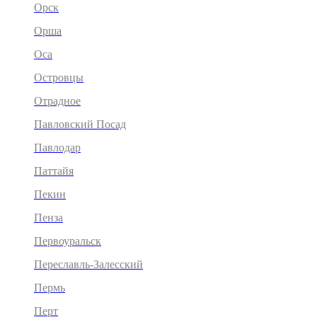
Орск
Орша
Оса
Островцы
Отрадное
Павловский Посад
Павлодар
Паттайя
Пекин
Пенза
Первоуральск
Переславль-Залесский
Пермь
Перт