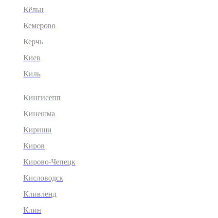
Кёльн
Кемерово
Керчь
Киев
Киль
Кингисепп
Кинешма
Кириши
Киров
Кирово-Чепецк
Кисловодск
Кливленд
Клин