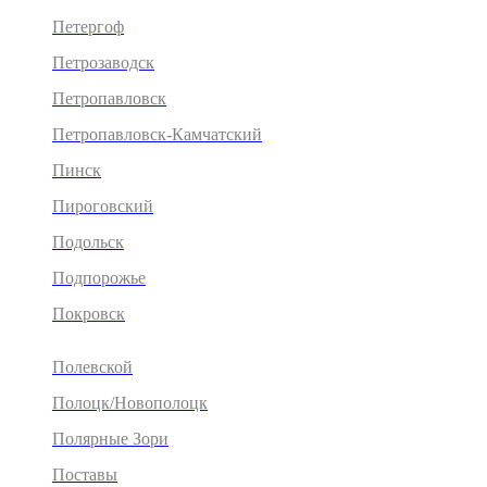
Петергоф
Петрозаводск
Петропавловск
Петропавловск-Камчатский
Пинск
Пироговский
Подольск
Подпорожье
Покровск
Полевской
Полоцк/Новополоцк
Полярные Зори
Поставы