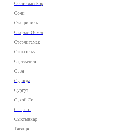
Сосновый Бор
Сочи
Ставрополь
Старый Оскол
Стерлитамак
Стокгольм
Стрежевой
Сува
Судогда
Сургут
Сухой Лог
Сызрань
Сыктывкар
Таганрог