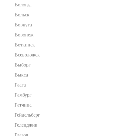
Вологда
Вольск
Воркута
Воронеж
Воткинск
Всеволожск
Выборг
Выкса
Гаага
Гамбург
Гатчина
Гейдельберг
Геленджик
Глазов