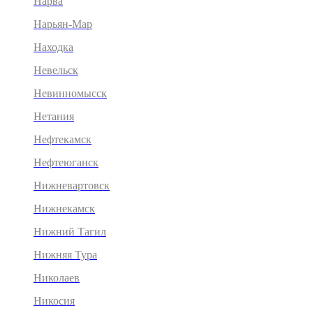
Нарва
Нарьян-Мар
Находка
Невельск
Невинномысск
Нетания
Нефтекамск
Нефтеюганск
Нижневартовск
Нижнекамск
Нижний Тагил
Нижняя Тура
Николаев
Никосия