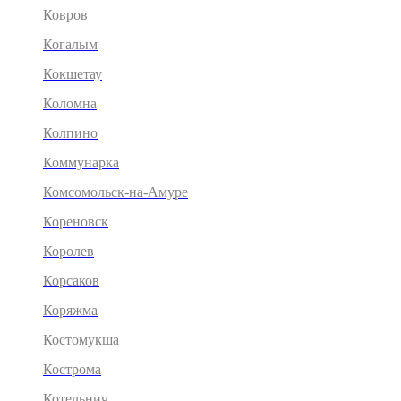
Ковров
Когалым
Кокшетау
Коломна
Колпино
Коммунарка
Комсомольск-на-Амуре
Кореновск
Королев
Корсаков
Коряжма
Костомукша
Кострома
Котельнич