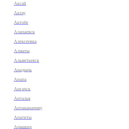
Аксай
Актау
Актобе
Алапаевск
Алексеевка
Алматы
Альметьевск
Анадырь
Анапа
Ангарск
Анталья
Антананариву
Апатиты
Армавир