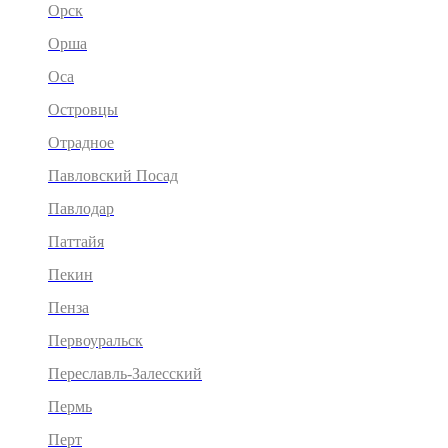
Орск
Орша
Оса
Островцы
Отрадное
Павловский Посад
Павлодар
Паттайя
Пекин
Пенза
Первоуральск
Переславль-Залесский
Пермь
Перт