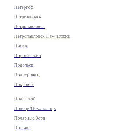
Петергоф
Петрозаводск
Петропавловск
Петропавловск-Камчатский
Пинск
Пироговский
Подольск
Подпорожье
Покровск
Полевской
Полоцк/Новополоцк
Полярные Зори
Поставы