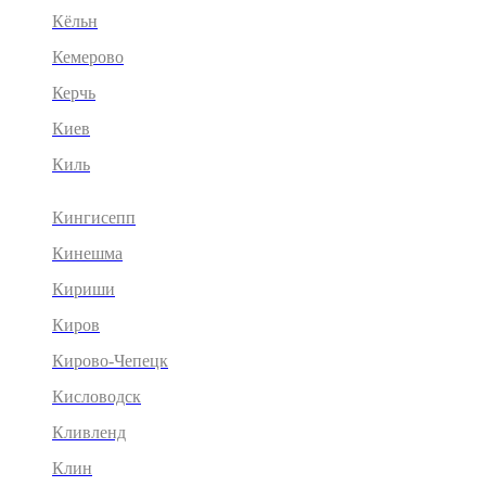
Кёльн
Кемерово
Керчь
Киев
Киль
Кингисепп
Кинешма
Кириши
Киров
Кирово-Чепецк
Кисловодск
Кливленд
Клин