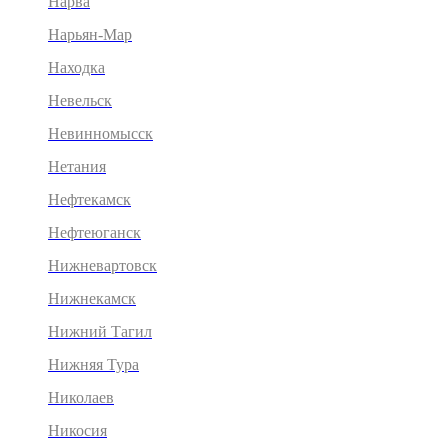
Нарва
Нарьян-Мар
Находка
Невельск
Невинномысск
Нетания
Нефтекамск
Нефтеюганск
Нижневартовск
Нижнекамск
Нижний Тагил
Нижняя Тура
Николаев
Никосия