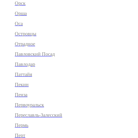
Орск
Орша
Оса
Островцы
Отрадное
Павловский Посад
Павлодар
Паттайя
Пекин
Пенза
Первоуральск
Переславль-Залесский
Пермь
Перт