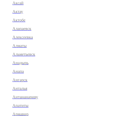
Аксай
Актау
Актобе
Алапаевск
Алексеевка
Алматы
Альметьевск
Анадырь
Анапа
Ангарск
Анталья
Антананариву
Апатиты
Армавир