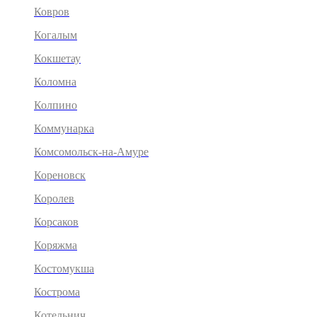
Ковров
Когалым
Кокшетау
Коломна
Колпино
Коммунарка
Комсомольск-на-Амуре
Кореновск
Королев
Корсаков
Коряжма
Костомукша
Кострома
Котельнич