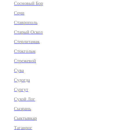
Сосновый Бор
Сочи
Ставрополь
Старый Оскол
Стерлитамак
Стокгольм
Стрежевой
Сува
Судогда
Сургут
Сухой Лог
Сызрань
Сыктывкар
Таганрог