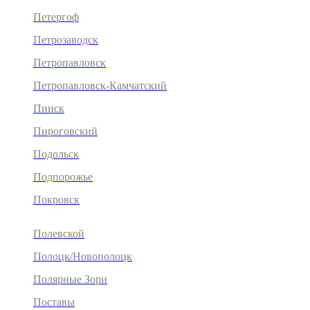
Петергоф
Петрозаводск
Петропавловск
Петропавловск-Камчатский
Пинск
Пироговский
Подольск
Подпорожье
Покровск
Полевской
Полоцк/Новополоцк
Полярные Зори
Поставы