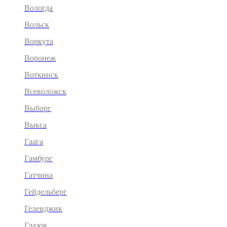
Вологда
Вольск
Воркута
Воронеж
Воткинск
Всеволожск
Выборг
Выкса
Гаага
Гамбург
Гатчина
Гейдельберг
Геленджик
Глазов