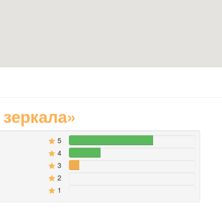
 зеркала»
5
66.666666666667%
4
25%
3
8.3333333333333%
2
0%
1
0%