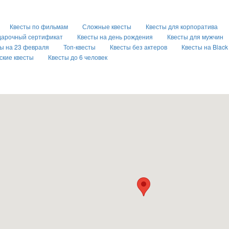
Квесты по фильмам
Сложные квесты
Квесты для корпоратива
арочный сертификат
Квесты на день рождения
Квесты для мужчин
ы на 23 февраля
Топ-квесты
Квесты без актеров
Квесты на Black 
ские квесты
Квесты до 6 человек