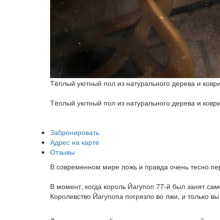
Тёплый уютный пол из натурального дерева и коври
Тёплый уютный пол из натурального дерева и коври
Забронировать
Адрес на карте
Отзывы
В современном мире ложь и правда очень тесно пе
В момент, когда король Йагупоп 77-й был занят са
Королевство Йагупопа погрязло во лжи, и только вы