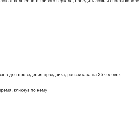
лок от волшебного кривого зеркала, победить ложь и спасти короле
ь зона для проведения праздника, рассчитана на 25 человек
время, кликнув по нему