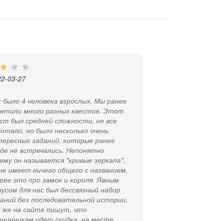
22-03-27
 было 4 человека взрослых. Мы ранее
сетили много разных квестов. Этот
ст был средней сложности, не все
отало, но было несколько очень
тересных заданий, которые ранее
де не встречались. Непонятно
ему он называется "кривые зеркала",
не имеет ничего общего с названием,
рее это про замок и короля. Явным
усом для нас был бессвязный набор
аний без последовательной истории.
 же на сайте пишут, что
нинникам идет скидка, на месте