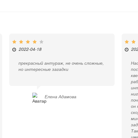
2022-04-18
20
прекрасный антураж, не очень сложные,
Нас
но интересные загадки
по
кве
раб
ин
ниг
Елена Адамова
поч
он 
ско
мин
зад
Так
име