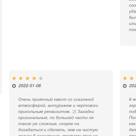
соо
уда
был
или
по
2022-01-06
20
Очень приятный квест со сказочной
6 я
атмосферой, антуражем и чертовски
зер
прикольным реквизитом. :)) Загадки
под
оригинальные, по большей части не
По
такие уж сложные, скорее на
как
догадаться и сделать, чем на чистую
дет
логику.К сожалению, местами явно не
по