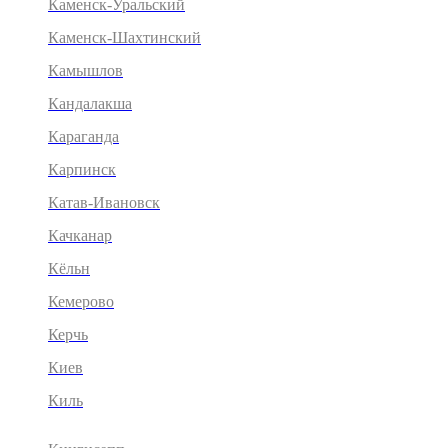
Каменск-Уральский
Каменск-Шахтинский
Камышлов
Кандалакша
Караганда
Карпинск
Катав-Ивановск
Качканар
Кёльн
Кемерово
Керчь
Киев
Киль