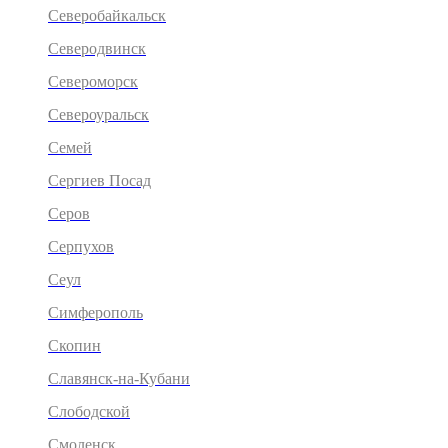
Северобайкальск
Северодвинск
Североморск
Североуральск
Семей
Сергиев Посад
Серов
Серпухов
Сеул
Симферополь
Скопин
Славянск-на-Кубани
Слободской
Смоленск