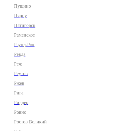
Пущино
Пярну
Пятигорск
Раменское
Раунд-Рок
Ревда
Реж
Реутов
Ржев
Рига
Риддер
Ровно
Ростов Великий