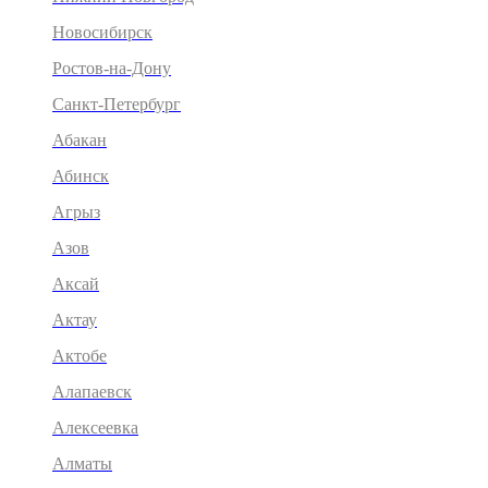
Новосибирск
Ростов-на-Дону
Санкт-Петербург
Абакан
Абинск
Агрыз
Азов
Аксай
Актау
Актобе
Алапаевск
Алексеевка
Алматы