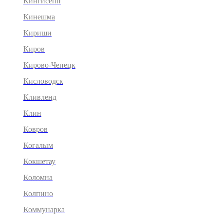
Кингисепп
Кинешма
Кириши
Киров
Кирово-Чепецк
Кисловодск
Кливленд
Клин
Ковров
Когалым
Кокшетау
Коломна
Колпино
Коммунарка