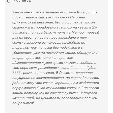
2017-09-29
Квест технически интересный, загадки хорошие.
Единственное что расстроило - Не очень
дружелюбный персонал, было ощущение что не
сильно мы их порадовали визитом на квест в 23-
30...кому то надо было успеть на Метро...первый
раз на квесте нас не предупреждали о том
сколько времени осталось... проходили не
торопясь практически без подсказок и с
удивлением уже на последнем этапе обнаружили
оператора в комнате которая как
администратор музея гремя ключами сообщила
что пора всем расходится , кина более не будет
???? время наше вышло. В Резюме - странное
ощущение не завершенности, но справедливости
ради отмечу что квест хороший, нам любителям
перфомансов было скучновато конечно ( на квест
зашли потому как по соседству были - с другого
квеста шли), но ценителям головоломок должен
понравится!