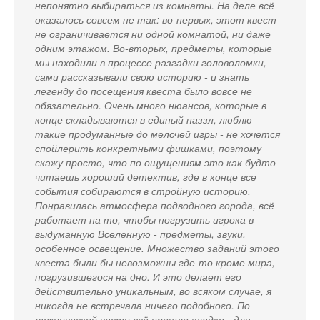
непонятно выбираться из комнаты. На деле всё
оказалось совсем не так: во-первых, этот квест
не ограничивается ни одной комнатой, ни даже
одним этажом. Во-вторых, предметы, которые
мы находили в процессе разгадки головоломки,
сами рассказывали свою историю - и знать
легенду до посещения квеста было вовсе не
обязательно. Очень много нюансов, которые в
конце складываются в единый паззл, люблю
такие продуманные до мелочей игры - не хочется
спойлерить конкретными фишками, поэтому
скажу просто, что по ощущениям это как будто
читаешь хороший детектив, где в конце все
события собираются в стройную историю.
Понравилась атмосфера подводного города, всё
работает на то, чтобы погрузить игрока в
выдуманную Вселенную - предметы, звуки,
особенное освещение. Множество заданий этого
квеста были бы невозможны где-то кроме мира,
погрузившегося на дно. И это делает его
действительно уникальным, во всяком случае, я
никогда не встречала ничего подобного. По
технической части всё прошло гладко - для