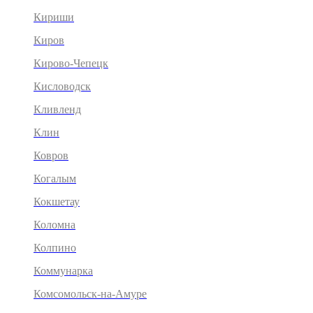
Кириши
Киров
Кирово-Чепецк
Кисловодск
Кливленд
Клин
Ковров
Когалым
Кокшетау
Коломна
Колпино
Коммунарка
Комсомольск-на-Амуре