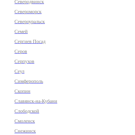
Северодвинск
Североморск
Североуральск
Семей
Сергиев Посад
Серов
Серпухов
Сеул
Симферополь
Скопин
Славянск-на-Кубани
Слободской
Смоленск
Снежинск