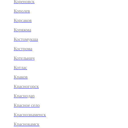
Кореновск
Королев
Корсаков
Коряжма
Костомукша
Кострома
Котельнич
Котлас
Краков
Красногорск
Краснодар
Красное село
Краснознаменск
Краснокамск