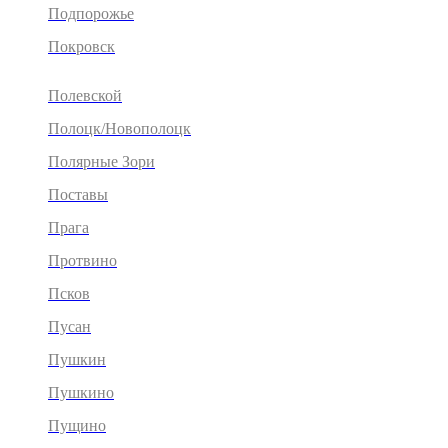
Подпорожье
Покровск
Полевской
Полоцк/Новополоцк
Полярные Зори
Поставы
Прага
Протвино
Псков
Пусан
Пушкин
Пушкино
Пущино