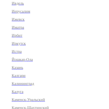
Ивдель
Иерусалим
Ижевск
Иматра
Ирбит
Иркутск
Истра
Йошкар-Ола
Казань
Калгари
Калининград
Калуга
Каменск-Уральский
Каменск-Шахтинский