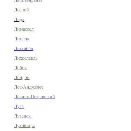
Лаппеенранта
Лесной
Лида
Лимассол
Липецк
Лиссабон
Лихославль
Лобня
Лондон
Лос-Анджелес
Лосино-Петровский
Луга
Луганск
Луховицы