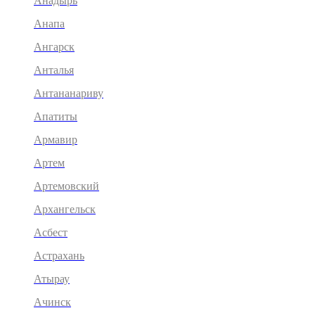
Анадырь
Анапа
Ангарск
Анталья
Антананариву
Апатиты
Армавир
Артем
Артемовский
Архангельск
Асбест
Астрахань
Атырау
Ачинск