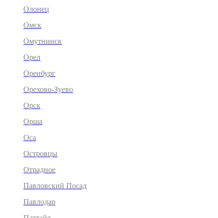
Олонец
Омск
Омутнинск
Орел
Оренбург
Орехово-Зуево
Орск
Орша
Оса
Островцы
Отрадное
Павловский Посад
Павлодар
Паттайя