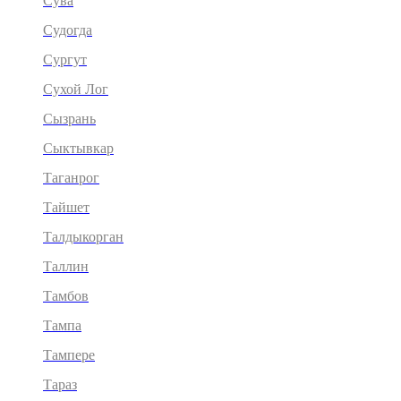
Сува
Судогда
Сургут
Сухой Лог
Сызрань
Сыктывкар
Таганрог
Тайшет
Талдыкорган
Таллин
Тамбов
Тампа
Тампере
Тараз