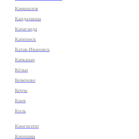
Камышлов
Кандалакша
Караганда
Карпинск
Катав-Ивановск
Качканар
Кёльн
Кемерово
Керчь
Киев
Киль
Кингисепп
Кинешма