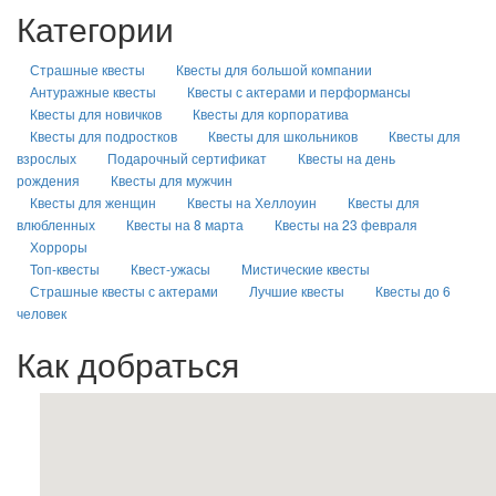
Категории
Страшные квесты
Квесты для большой компании
Антуражные квесты
Квесты с актерами и перформансы
Квесты для новичков
Квесты для корпоратива
Квесты для подростков
Квесты для школьников
Квесты для
взрослых
Подарочный сертификат
Квесты на день
рождения
Квесты для мужчин
Квесты для женщин
Квесты на Хеллоуин
Квесты для
влюбленных
Квесты на 8 марта
Квесты на 23 февраля
Хорроры
Топ-квесты
Квест-ужасы
Мистические квесты
Страшные квесты с актерами
Лучшие квесты
Квесты до 6
человек
Как добраться