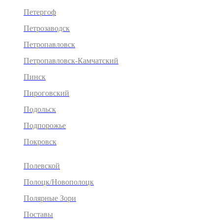
Петергоф
Петрозаводск
Петропавловск
Петропавловск-Камчатский
Пинск
Пироговский
Подольск
Подпорожье
Покровск
Полевской
Полоцк/Новополоцк
Полярные Зори
Поставы