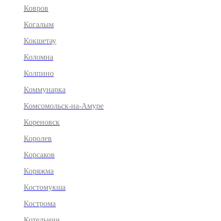
Ковров
Когалым
Кокшетау
Коломна
Колпино
Коммунарка
Комсомольск-на-Амуре
Кореновск
Королев
Корсаков
Коряжма
Костомукша
Кострома
Котельнич