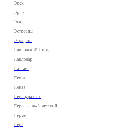
Орск
Орша
Оса
Островцы
Отрадное
Павловский Посад
Павлодар
Паттайя
Пекин
Пенза
Первоуральск
Переславль-Залесский
Пермь
Перт