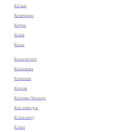
Кёльн
Кемерово
Керчь
Киев
Киль
Кингисепп
Кинешма
Кириши
Киров
Кирово-Чепецк
Кисловодск
Кливленд
Клин