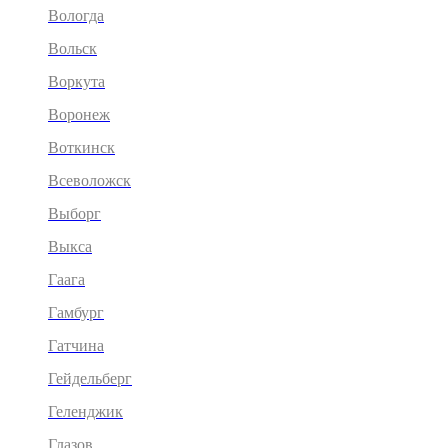
Вологда
Вольск
Воркута
Воронеж
Воткинск
Всеволожск
Выборг
Выкса
Гаага
Гамбург
Гатчина
Гейдельберг
Геленджик
Глазов