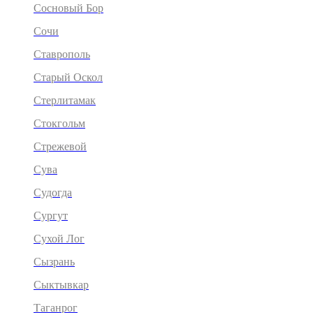
Сосновый Бор
Сочи
Ставрополь
Старый Оскол
Стерлитамак
Стокгольм
Стрежевой
Сува
Судогда
Сургут
Сухой Лог
Сызрань
Сыктывкар
Таганрог