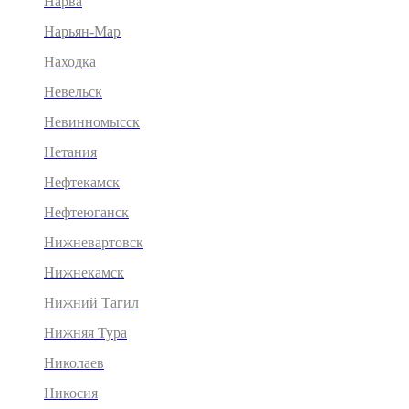
Нарва
Нарьян-Мар
Находка
Невельск
Невинномысск
Нетания
Нефтекамск
Нефтеюганск
Нижневартовск
Нижнекамск
Нижний Тагил
Нижняя Тура
Николаев
Никосия