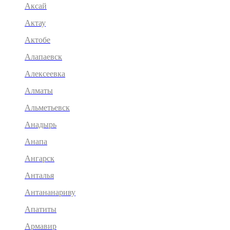
Аксай
Актау
Актобе
Алапаевск
Алексеевка
Алматы
Альметьевск
Анадырь
Анапа
Ангарск
Анталья
Антананариву
Апатиты
Армавир