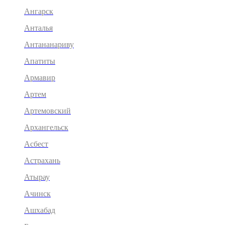
Ангарск
Анталья
Антананариву
Апатиты
Армавир
Артем
Артемовский
Архангельск
Асбест
Астрахань
Атырау
Ачинск
Ашхабад