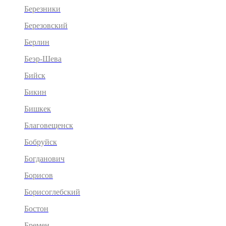
Березники
Березовский
Берлин
Беэр-Шева
Бийск
Бикин
Бишкек
Благовещенск
Бобруйск
Богданович
Борисов
Борисоглебский
Бостон
Бремен