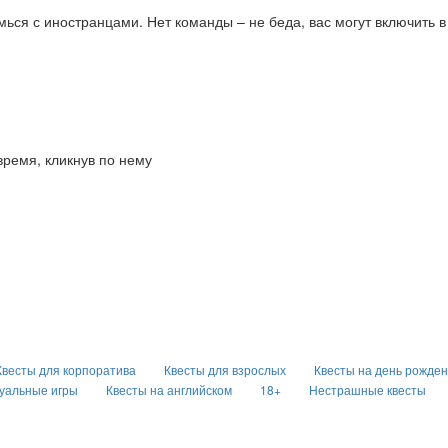
мься с иностранцами. Нет команды – не беда, вас могут включить в
время, кликнув по нему
Квесты для корпоратива
Квесты для взрослых
Квесты на день рожде
уальные игры
Квесты на английском
18+
Нестрашные квесты