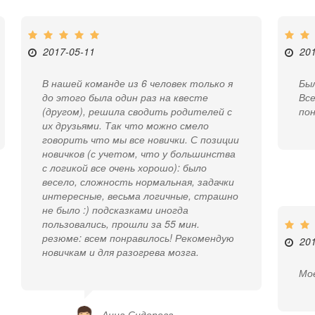
2017-05-11
20
В нашей команде из 6 человек только я
Бы
до этого была один раз на квесте
Все
(другом), решила сводить родителей с
пон
их друзьями. Так что можно смело
говорить что мы все новички. С позиции
новичков (с учетом, что у большинства
с логикой все очень хорошо): было
весело, сложность нормальная, задачки
интересные, весьма логичные, страшно
не было :) подсказками иногда
пользовались, прошли за 55 мин.
резюме: всем понравилось! Рекомендую
20
новичкам и для разогрева мозга.
Мое
Анна Сидорова