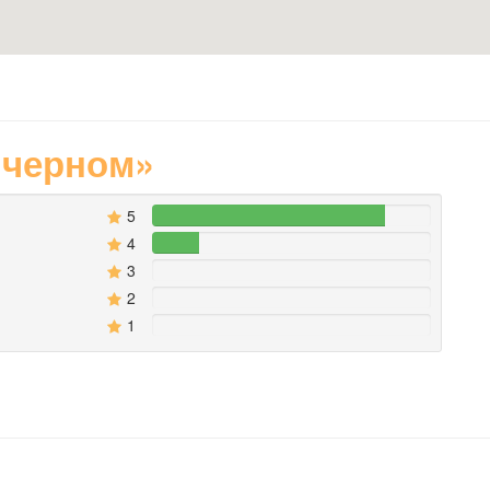
 черном»
5
83.333333333333%
4
16.666666666667%
3
0%
2
0%
1
0%