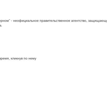
черном” - неофициальное правительственное агентство, защищающ
в.
время, кликнув по нему