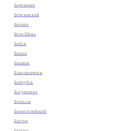
Березники
Березовский
Берлин
Беэр-Шева
Бийск
Бикин
Бишкек
Благовещенск
Бобруйск
Богданович
Борисов
Борисоглебский
Бостон
Бремен