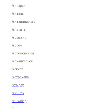
Ангарск
Анталья
Антананариву
Апатиты
Армавир
Артем
Артемовский
Архангельск
Асбест
Астрахань
Атырау
Ачинск
Ашхабад