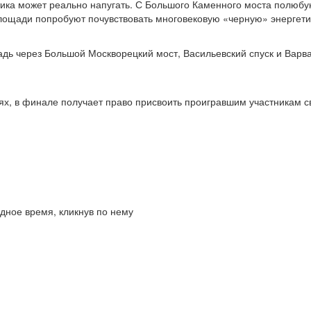
тика может реально напугать. С Большого Каменного моста полюбу
ощади попробуют почувствовать многовековую «черную» энергетику
ь через Большой Москворецкий мост, Васильевский спуск и Варвар
ях, в финале получает право присвоить проигравшим участникам с
дное время, кликнув по нему