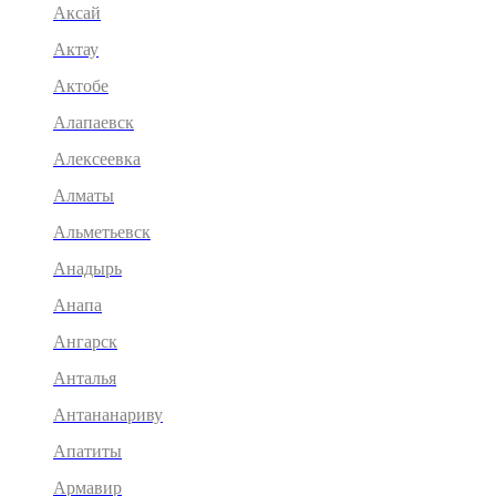
Аксай
Актау
Актобе
Алапаевск
Алексеевка
Алматы
Альметьевск
Анадырь
Анапа
Ангарск
Анталья
Антананариву
Апатиты
Армавир