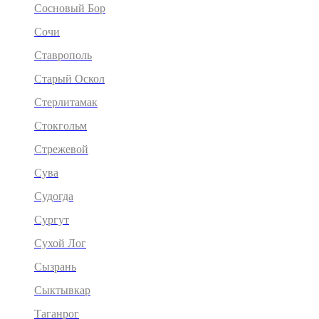
Сосновый Бор
Сочи
Ставрополь
Старый Оскол
Стерлитамак
Стокгольм
Стрежевой
Сува
Судогда
Сургут
Сухой Лог
Сызрань
Сыктывкар
Таганрог