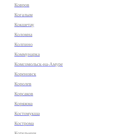
Ковров
Когалым
Кокшетау
Коломна
Колпино
Коммунарка
Комсомольск-на-Амуре
Кореновск
Королев
Корсаков
Коряжма
Костомукша
Кострома
Котельнич