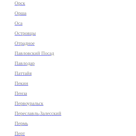
Орск
Орша
Оса
Островцы
Отрадное
Павловский Посад
Павлодар
Паттайя
Пекин
Пенза
Первоуральск
Переславль-Залесский
Пермь
Перт