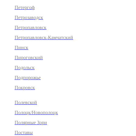
Петергоф
Петрозаводск
Петропавловск
Петропавловск-Камчатский
Пинск
Пироговский
Подольск
Подпорожье
Покровск
Полевской
Полоцк/Новополоцк
Полярные Зори
Поставы