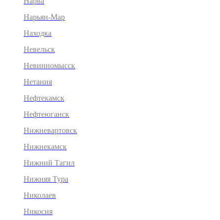
Нарва
Нарьян-Мар
Находка
Невельск
Невинномысск
Нетания
Нефтекамск
Нефтеюганск
Нижневартовск
Нижнекамск
Нижний Тагил
Нижняя Тура
Николаев
Никосия