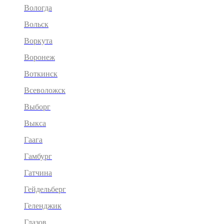
Вологда
Вольск
Воркута
Воронеж
Воткинск
Всеволожск
Выборг
Выкса
Гаага
Гамбург
Гатчина
Гейдельберг
Геленджик
Глазов