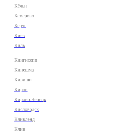
Кёльн
Кемерово
Керчь
Киев
Киль
Кингисепп
Кинешма
Кириши
Киров
Кирово-Чепецк
Кисловодск
Кливленд
Клин