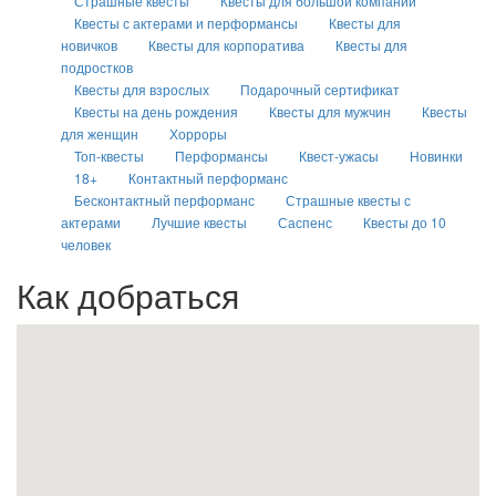
Страшные квесты
Квесты для большой компании
Квесты с актерами и перформансы
Квесты для
новичков
Квесты для корпоратива
Квесты для
подростков
Квесты для взрослых
Подарочный сертификат
Квесты на день рождения
Квесты для мужчин
Квесты
для женщин
Хорроры
Топ-квесты
Перформансы
Квест-ужасы
Новинки
18+
Контактный перформанс
Бесконтактный перформанс
Страшные квесты с
актерами
Лучшие квесты
Саспенс
Квесты до 10
человек
Как добраться