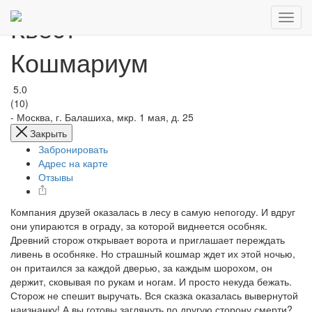
Квест
Кошмариум
5.0
(10)
-
Москва, г. Балашиха, мкр. 1 мая, д. 25
Закрыть
Забронировать
Адрес на карте
Отзывы
Компания друзей оказалась в лесу в самую непогоду. И вдруг
они упираются в ограду, за которой виднеется особняк.
Древний сторож открывает ворота и приглашает переждать
ливень в особняке. Но страшный кошмар ждет их этой ночью,
он притаился за каждой дверью, за каждым шорохом, он
держит, сковывая по рукам и ногам. И просто некуда бежать.
Сторож не спешит выручать. Вся сказка оказалась вывернутой
наизнанку! А вы готовы заглянуть по другую сторону смерти?