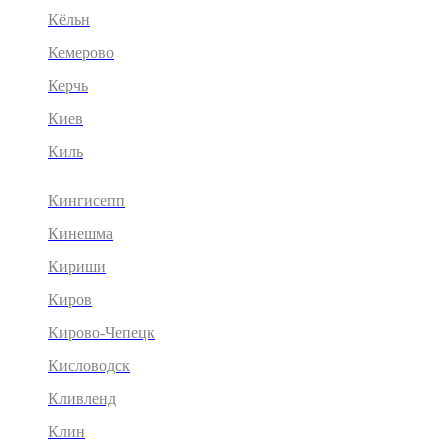
Кёльн
Кемерово
Керчь
Киев
Киль
Кингисепп
Кинешма
Кириши
Киров
Кирово-Чепецк
Кисловодск
Кливленд
Клин