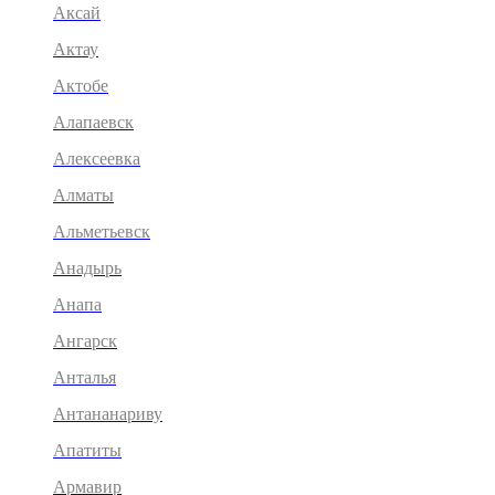
Аксай
Актау
Актобе
Алапаевск
Алексеевка
Алматы
Альметьевск
Анадырь
Анапа
Ангарск
Анталья
Антананариву
Апатиты
Армавир