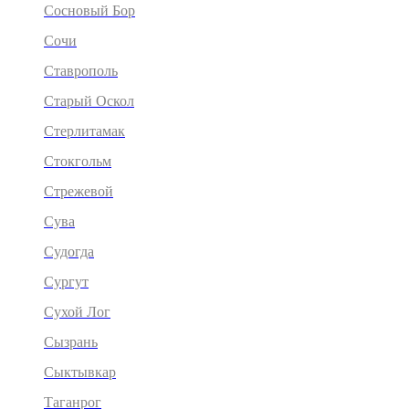
Сосновый Бор
Сочи
Ставрополь
Старый Оскол
Стерлитамак
Стокгольм
Стрежевой
Сува
Судогда
Сургут
Сухой Лог
Сызрань
Сыктывкар
Таганрог