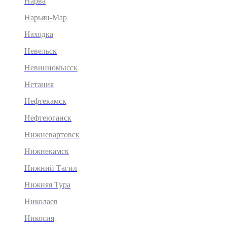
Нарва
Нарьян-Мар
Находка
Невельск
Невинномысск
Нетания
Нефтекамск
Нефтеюганск
Нижневартовск
Нижнекамск
Нижний Тагил
Нижняя Тура
Николаев
Никосия