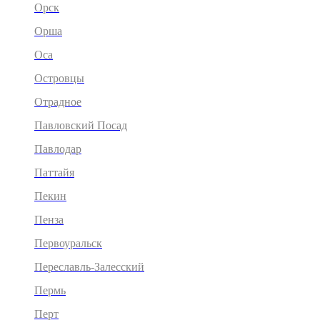
Орск
Орша
Оса
Островцы
Отрадное
Павловский Посад
Павлодар
Паттайя
Пекин
Пенза
Первоуральск
Переславль-Залесский
Пермь
Перт