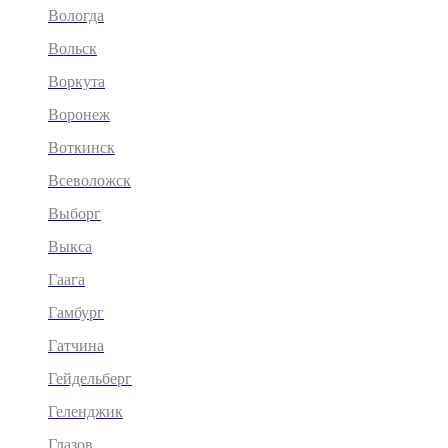
Вологда
Вольск
Воркута
Воронеж
Воткинск
Всеволожск
Выборг
Выкса
Гаага
Гамбург
Гатчина
Гейдельберг
Геленджик
Глазов