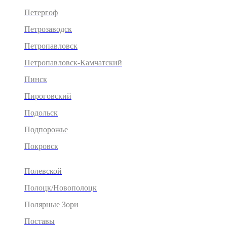
Петергоф
Петрозаводск
Петропавловск
Петропавловск-Камчатский
Пинск
Пироговский
Подольск
Подпорожье
Покровск
Полевской
Полоцк/Новополоцк
Полярные Зори
Поставы