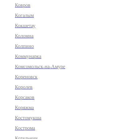
Ковров
Когалым
Кокшетау
Коломна
Колпино
Коммунарка
Комсомольск-на-Амуре
Кореновск
Королев
Корсаков
Коряжма
Костомукша
Кострома
Котельнич