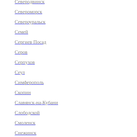
Северодвинск
Североморск
Североуральск
Семей
Сергиев Посад
Серов
Серпухов
Сеул
Симферополь
Скопин
Славянск-на-Кубани
Слободской
Смоленск
Снежинск