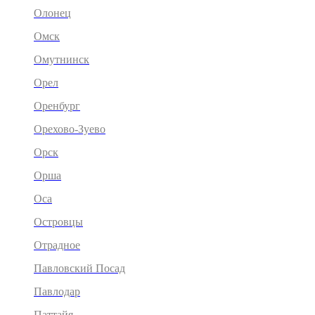
Олонец
Омск
Омутнинск
Орел
Оренбург
Орехово-Зуево
Орск
Орша
Оса
Островцы
Отрадное
Павловский Посад
Павлодар
Паттайя