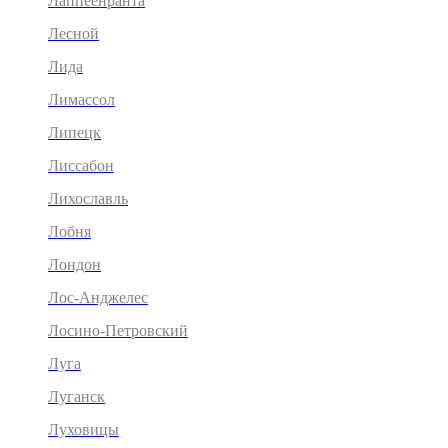
Лаппеенранта
Лесной
Лида
Лимассол
Липецк
Лиссабон
Лихославль
Лобня
Лондон
Лос-Анджелес
Лосино-Петровский
Луга
Луганск
Луховицы