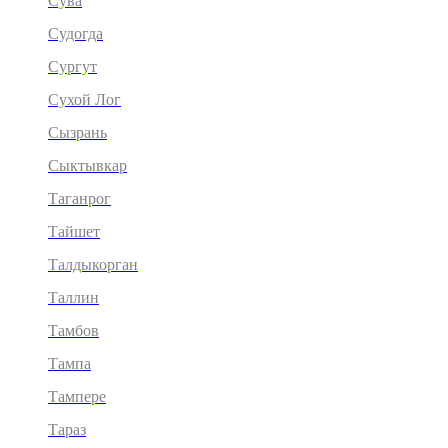
Сува
Судогда
Сургут
Сухой Лог
Сызрань
Сыктывкар
Таганрог
Тайшет
Талдыкорган
Таллин
Тамбов
Тампа
Тампере
Тараз