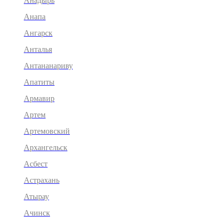
Анадырь
Анапа
Ангарск
Анталья
Антананариву
Апатиты
Армавир
Артем
Артемовский
Архангельск
Асбест
Астрахань
Атырау
Ачинск