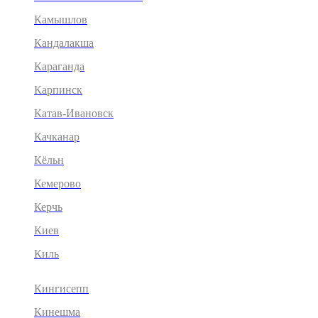
Камышлов
Кандалакша
Караганда
Карпинск
Катав-Ивановск
Качканар
Кёльн
Кемерово
Керчь
Киев
Киль
Кингисепп
Кинешма