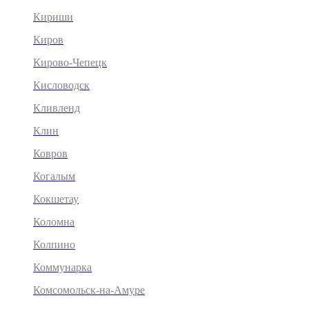
Кириши
Киров
Кирово-Чепецк
Кисловодск
Кливленд
Клин
Ковров
Когалым
Кокшетау
Коломна
Колпино
Коммунарка
Комсомольск-на-Амуре