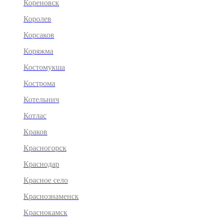
Кореновск
Королев
Корсаков
Коряжма
Костомукша
Кострома
Котельнич
Котлас
Краков
Красногорск
Краснодар
Красное село
Краснознаменск
Краснокамск