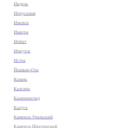
Ивдель
Иерусалим
Ижевск
Иматра
Ирбит
Иркутск
Истра
Йошкар-Ола
Казань
Калгари
Калининград
Калуга
Каменск-Уральский
Каменск-Шахтинский