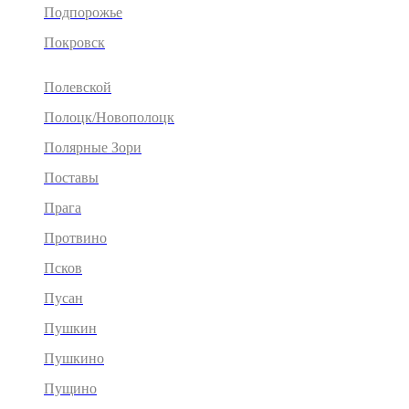
Подпорожье
Покровск
Полевской
Полоцк/Новополоцк
Полярные Зори
Поставы
Прага
Протвино
Псков
Пусан
Пушкин
Пушкино
Пущино