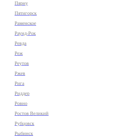
Пярну
Пятигорск
Раменское
Раунд-Рок
Ревда
Реж
Реутов
Ржев
Рига
Риддер
Ровно
Ростов Великий
Рубцовск
Рыбинск