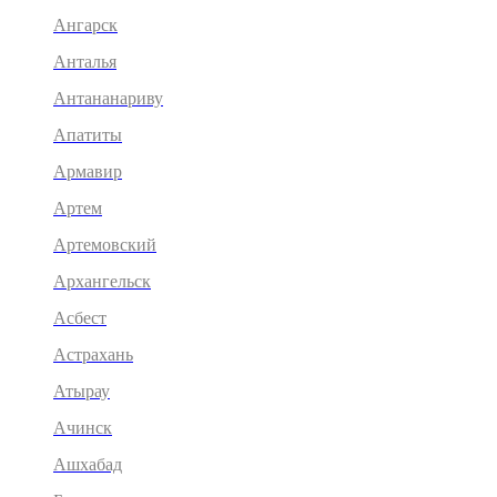
Ангарск
Анталья
Антананариву
Апатиты
Армавир
Артем
Артемовский
Архангельск
Асбест
Астрахань
Атырау
Ачинск
Ашхабад