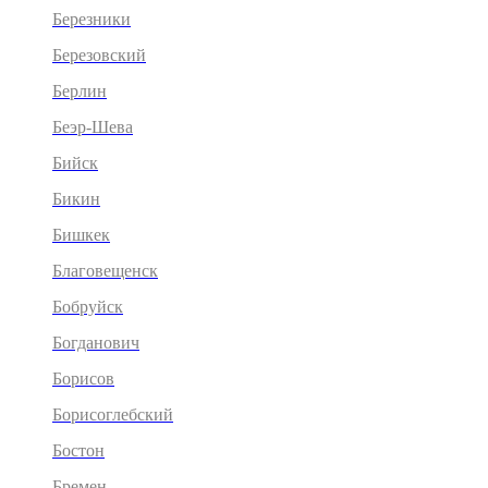
Березники
Березовский
Берлин
Беэр-Шева
Бийск
Бикин
Бишкек
Благовещенск
Бобруйск
Богданович
Борисов
Борисоглебский
Бостон
Бремен