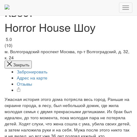
Квест
Horror House Шоу
5.0
(10)
м. Волгоградский проспект
Москва, пр-т Волгоградский, д. 32,
к. 24
Закрыть
Забронировать
Адрес на карте
Отзывы
Ужасная история этого дома потрясла весь город. Раньше на
окраине города, в лесу, был небольшой домик, где жила
молодая семья с двумя прекрасными детишками. Их брак был
идеален, до того момента, пока молодая пара не потеряла
детей. Ходят слухи, что жена сошла с ума, убила своих детей,
а затем наложила руки и на себя. Мужа после этого никто так
и не видел, но вот уже 36 лет подряд каждый, кто