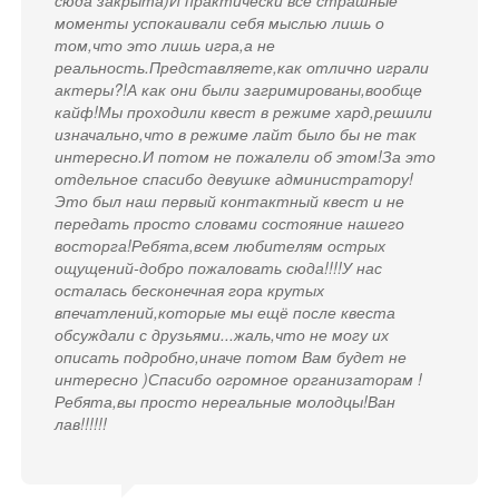
моменты успокаивали себя мыслью лишь о
том,что это лишь игра,а не
реальность.Представляете,как отлично играли
актеры?!А как они были загримированы,вообще
кайф!Мы проходили квест в режиме хард,решили
изначально,что в режиме лайт было бы не так
интересно.И потом не пожалели об этом!За это
отдельное спасибо девушке администратору!
Это был наш первый контактный квест и не
передать просто словами состояние нашего
восторга!Ребята,всем любителям острых
ощущений-добро пожаловать сюда!!!!У нас
осталась бесконечная гора крутых
впечатлений,которые мы ещё после квеста
обсуждали с друзьями...жаль,что не могу их
описать подробно,иначе потом Вам будет не
интересно )Спасибо огромное организаторам !
Ребята,вы просто нереальные молодцы!Ван
лав!!!!!!