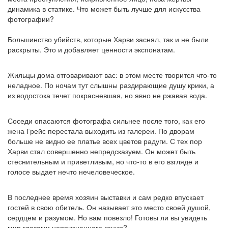
динамика в статике. Что может быть лучше для искусства
фотографии?
Большинство убийств, которые Харви заснял, так и не были
раскрыты. Это и добавляет ценности экспонатам.
Жильцы дома отговаривают вас: в этом месте творится что-то
неладное. По ночам тут слышны раздирающие душу крики, а
из водостока течет покрасневшая, но явно не ржавая вода.
Соседи опасаются фотографа сильнее после того, как его
жена Грейс перестала выходить из галереи. По дворам
больше не видно ее платье всех цветов радуги. С тех пор
Харви стал совершенно непредсказуем. Он может быть
стеснительным и приветливым, но что-то в его взгляде и
голосе выдает нечто нечеловеческое.
В последнее время хозяин выставки и сам редко впускает
гостей в свою обитель. Он называет это место своей душой,
сердцем и разумом. Но вам повезло! Готовы ли вы увидеть
мир глазами непризнанного гения?