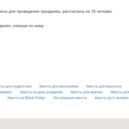
ь зона для проведения праздника, рассчитана на 16 человек
время, кликнув по нему
сты для подростков
Квесты для школьников
Квесты для взрослых
тификат
Квесты на день рождения
Квесты для мужчин
Квесты дл
Квесты на Black Friday!
Нестрашные квесты
Квесты до 4 человек