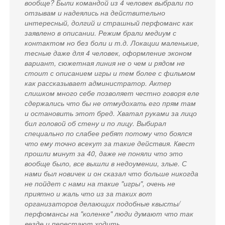
вообще? Были командой из 4 человек выбрали по
отзывам и надеялись на действительно
интересный, долгий и страшный перфоманс как
заявлено в описании. Режим брали медиум с
контактом но без боли и т.д. Локации маленькие,
тесные даже для 4 человек, оформление эконом
вариант, сюжетная линия не о чем и рядом не
стоит с описанием игры и тем более с фильмом
как рассказывает администратор. Актер
слишком много себе позволяет честно говоря еле
сдержались что бы не отмудохать его прям там
и остановить этот бред. Хватал руками за лицо
бил головой об стену и по лицу. Выбирал
специально по слабее ребят потому что боялся
что ему точно всекут за такие действия. Квест
прошли минут за 40, даже не поняли что это
вообще было, все вышли в недоумении, злые. С
нами был новичек и он сказал что больше никогда
не пойдет с нами на такие "игры", очень не
приятно и жаль что из за таких вот
организаторов делающих подобные квысты/
перфомансы на "коленке" люди думают что так
везде и перестают ходить.