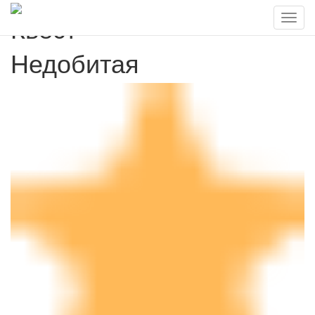
Квест
Недобитая