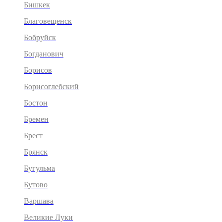
Бишкек
Благовещенск
Бобруйск
Богданович
Борисов
Борисоглебский
Бостон
Бремен
Брест
Брянск
Бугульма
Бутово
Варшава
Великие Луки