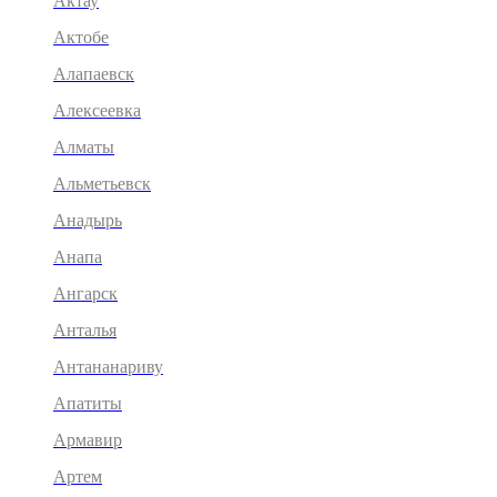
Актау
Актобе
Алапаевск
Алексеевка
Алматы
Альметьевск
Анадырь
Анапа
Ангарск
Анталья
Антананариву
Апатиты
Армавир
Артем