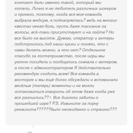
контакт дали именно такой, который мы
хотели. Лично я не любитель различных шокеров
и прочего, поэтому, когда вся моя команда
выбрала медиум, я поднапряглась? ведь на многих
квестах некая боль, пусть даже таскание за
волосы, всё-таки присутствует и на лайте? Но
все было на высоте. Думаю, оператор и актеры
подстроились под наши крики и поняли, что с
нами делать можно, а что нет? Отдельное
спасибо за гостеприимство, после игры мы
уютно посидели и пообщались сначала с актером,
а после с администратором Я действительно
рекомендую сходить всем! Вся команда в
восторге и мы ещё долго обсуждали и вспоминали
весёлые (теперь) моменты и не могли
остановиться говорить об этом даже когда уже
все разошлись??‍♀️ Все диалоги забиты о
прошедшей игре? P.S. Извините за порчу
реквизита??????было неожиданно и страшно???