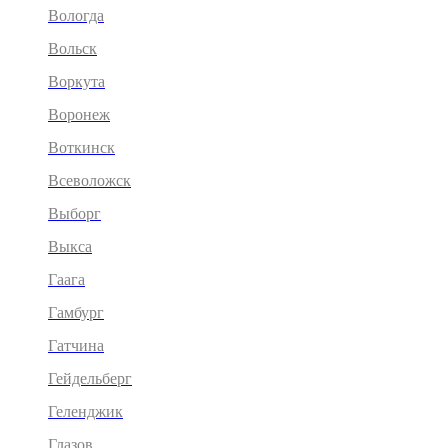
Вологда
Вольск
Воркута
Воронеж
Воткинск
Всеволожск
Выборг
Выкса
Гаага
Гамбург
Гатчина
Гейдельберг
Геленджик
Глазов