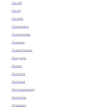
Аксай
Актау
Актобе
Алапаевск
Алексеевка
Алматы
Альметьевск
Анадырь
Анапа
Ангарск
Анталья
Антананариву
Апатиты
Армавир