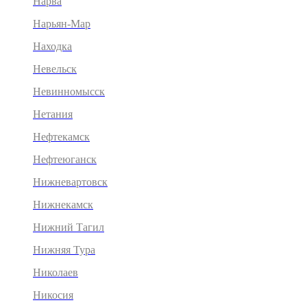
Нарва
Нарьян-Мар
Находка
Невельск
Невинномысск
Нетания
Нефтекамск
Нефтеюганск
Нижневартовск
Нижнекамск
Нижний Тагил
Нижняя Тура
Николаев
Никосия