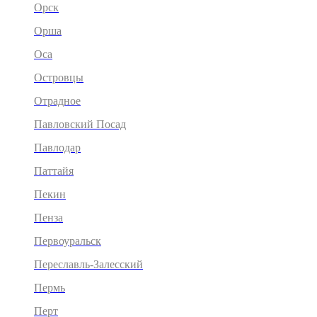
Орск
Орша
Оса
Островцы
Отрадное
Павловский Посад
Павлодар
Паттайя
Пекин
Пенза
Первоуральск
Переславль-Залесский
Пермь
Перт