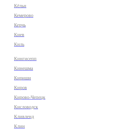
Кёльн
Кемерово
Керчь
Киев
Киль
Кингисепп
Кинешма
Кириши
Киров
Кирово-Чепецк
Кисловодск
Кливленд
Клин