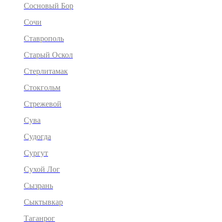
Сосновый Бор
Сочи
Ставрополь
Старый Оскол
Стерлитамак
Стокгольм
Стрежевой
Сува
Судогда
Сургут
Сухой Лог
Сызрань
Сыктывкар
Таганрог