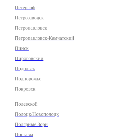
Петергоф
Петрозаводск
Петропавловск
Петропавловск-Камчатский
Пинск
Пироговский
Подольск
Подпорожье
Покровск
Полевской
Полоцк/Новополоцк
Полярные Зори
Поставы