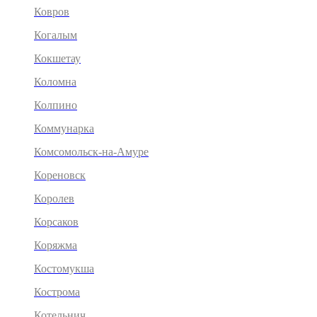
Ковров
Когалым
Кокшетау
Коломна
Колпино
Коммунарка
Комсомольск-на-Амуре
Кореновск
Королев
Корсаков
Коряжма
Костомукша
Кострома
Котельнич