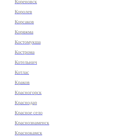
Кореновск
Королев
Корсаков
Коряжма
Костомукша
Кострома
Котельнич
Котлас
Краков
Красногорск
Краснодар
Красное село
Краснознаменск
Краснокамск