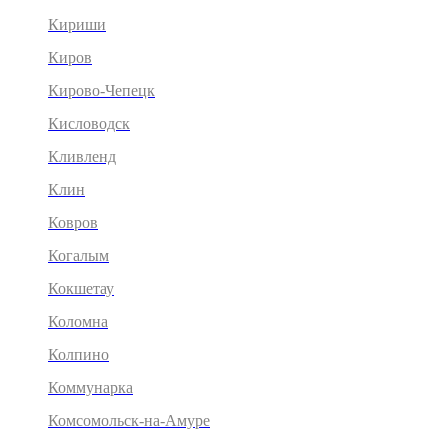
Кириши
Киров
Кирово-Чепецк
Кисловодск
Кливленд
Клин
Ковров
Когалым
Кокшетау
Коломна
Колпино
Коммунарка
Комсомольск-на-Амуре