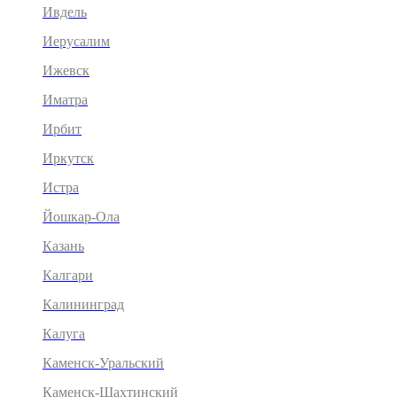
Ивдель
Иерусалим
Ижевск
Иматра
Ирбит
Иркутск
Истра
Йошкар-Ола
Казань
Калгари
Калининград
Калуга
Каменск-Уральский
Каменск-Шахтинский