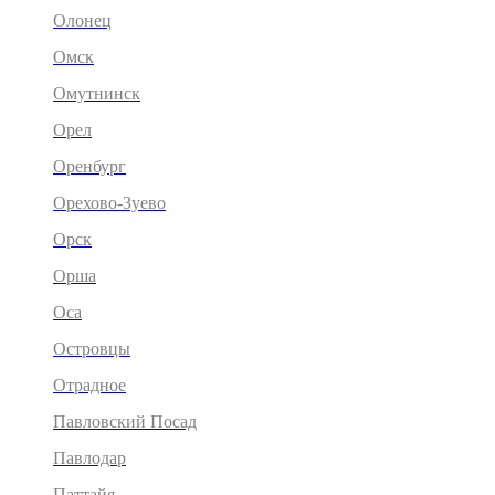
Олонец
Омск
Омутнинск
Орел
Оренбург
Орехово-Зуево
Орск
Орша
Оса
Островцы
Отрадное
Павловский Посад
Павлодар
Паттайя