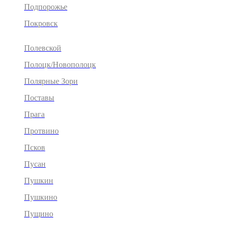
Подпорожье
Покровск
Полевской
Полоцк/Новополоцк
Полярные Зори
Поставы
Прага
Протвино
Псков
Пусан
Пушкин
Пушкино
Пущино