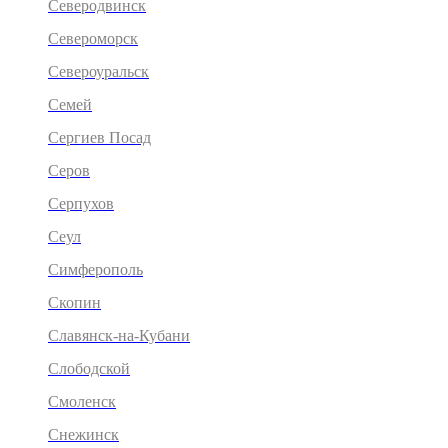
Северодвинск
Североморск
Североуральск
Семей
Сергиев Посад
Серов
Серпухов
Сеул
Симферополь
Скопин
Славянск-на-Кубани
Слободской
Смоленск
Снежинск