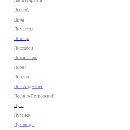
Лаппеенранта
Лесной
Лида
Лимассол
Липецк
Лиссабон
Лихославль
Лобня
Лондон
Лос-Анджелес
Лосино-Петровский
Луга
Луганск
Луховицы