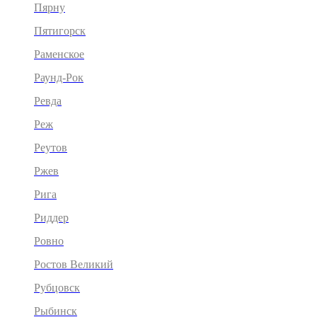
Пярну
Пятигорск
Раменское
Раунд-Рок
Ревда
Реж
Реутов
Ржев
Рига
Риддер
Ровно
Ростов Великий
Рубцовск
Рыбинск