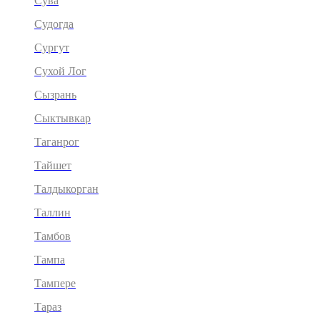
Сува
Судогда
Сургут
Сухой Лог
Сызрань
Сыктывкар
Таганрог
Тайшет
Талдыкорган
Таллин
Тамбов
Тампа
Тампере
Тараз