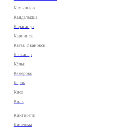
Камышлов
Кандалакша
Караганда
Карпинск
Катав-Ивановск
Качканар
Кёльн
Кемерово
Керчь
Киев
Киль
Кингисепп
Кинешма