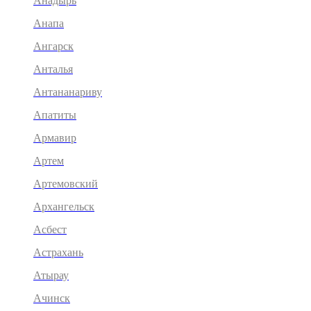
Анадырь
Анапа
Ангарск
Анталья
Антананариву
Апатиты
Армавир
Артем
Артемовский
Архангельск
Асбест
Астрахань
Атырау
Ачинск