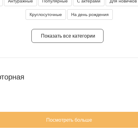
Антуражные
Популярные
С актерами
Для новичков
Круглосуточные
На день рождения
Показать все категории
оторная
Посмотреть больше