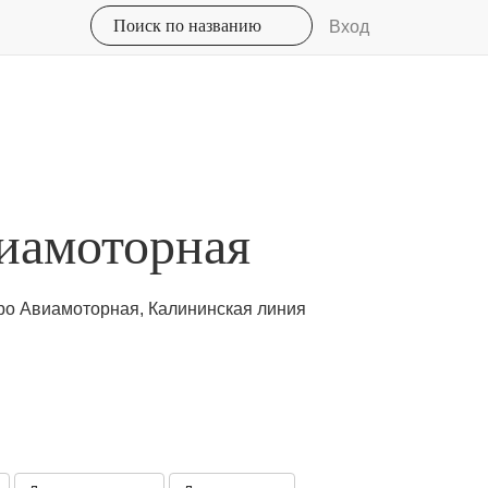
Вход
виамоторная
тро Авиамоторная, Калининская линия