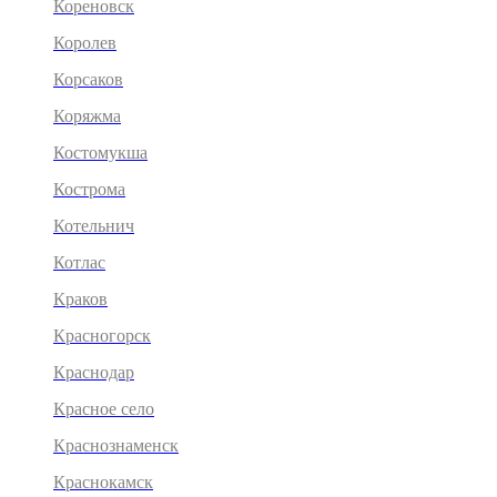
Кореновск
Королев
Корсаков
Коряжма
Костомукша
Кострома
Котельнич
Котлас
Краков
Красногорск
Краснодар
Красное село
Краснознаменск
Краснокамск