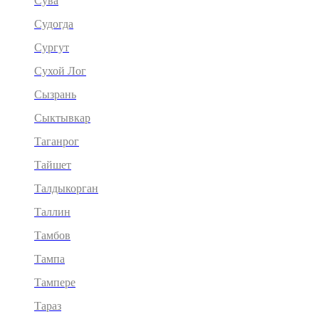
Сува
Судогда
Сургут
Сухой Лог
Сызрань
Сыктывкар
Таганрог
Тайшет
Талдыкорган
Таллин
Тамбов
Тампа
Тампере
Тараз