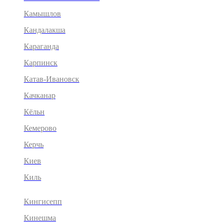
Камышлов
Кандалакша
Караганда
Карпинск
Катав-Ивановск
Качканар
Кёльн
Кемерово
Керчь
Киев
Киль
Кингисепп
Кинешма