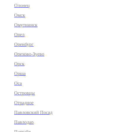
Олонец
Омск
Омутнинск
Орел
Оренбург
Орехово-Зуево
Орск
Орша
Оса
Островцы
Отрадное
Павловский Посад
Павлодар
Паттайя