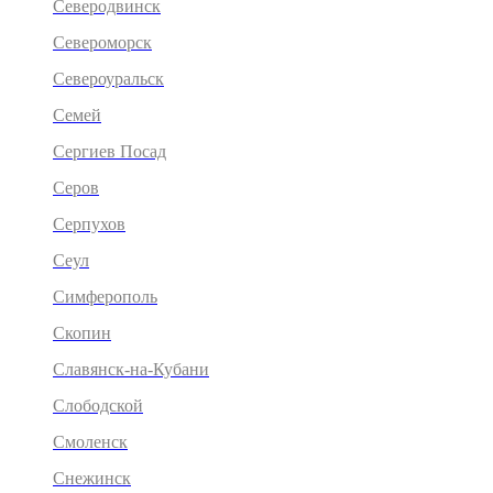
Северодвинск
Североморск
Североуральск
Семей
Сергиев Посад
Серов
Серпухов
Сеул
Симферополь
Скопин
Славянск-на-Кубани
Слободской
Смоленск
Снежинск