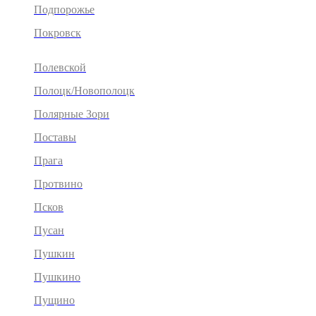
Подпорожье
Покровск
Полевской
Полоцк/Новополоцк
Полярные Зори
Поставы
Прага
Протвино
Псков
Пусан
Пушкин
Пушкино
Пущино