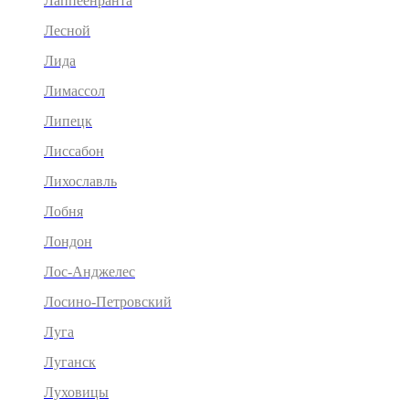
Лаппеенранта
Лесной
Лида
Лимассол
Липецк
Лиссабон
Лихославль
Лобня
Лондон
Лос-Анджелес
Лосино-Петровский
Луга
Луганск
Луховицы