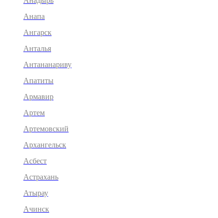
Анадырь
Анапа
Ангарск
Анталья
Антананариву
Апатиты
Армавир
Артем
Артемовский
Архангельск
Асбест
Астрахань
Атырау
Ачинск