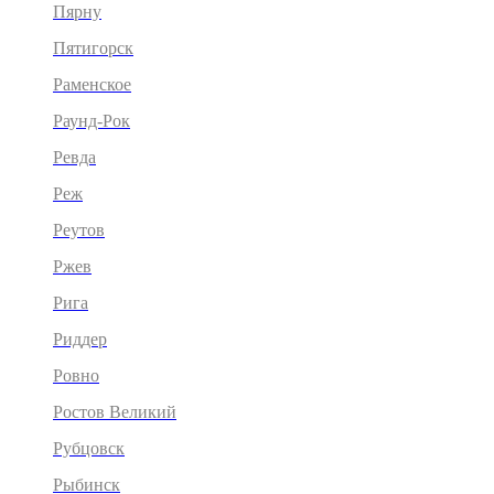
Пярну
Пятигорск
Раменское
Раунд-Рок
Ревда
Реж
Реутов
Ржев
Рига
Риддер
Ровно
Ростов Великий
Рубцовск
Рыбинск