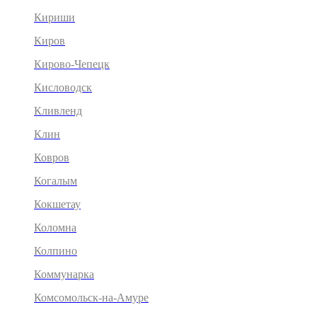
Кириши
Киров
Кирово-Чепецк
Кисловодск
Кливленд
Клин
Ковров
Когалым
Кокшетау
Коломна
Колпино
Коммунарка
Комсомольск-на-Амуре